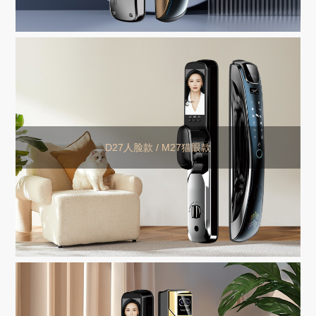
D27人脸款 / M27猫眼款