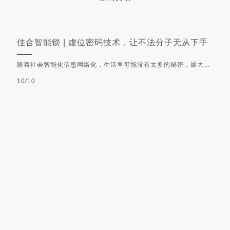
佳合智能锁 | 虚位密码技术，让不法分子无从下手
随着社会智能化信息网络化，生活里可能没有太多的秘密，最大的
秘密就是各种密码，从电脑到手机再到如今的智能锁等，被广泛应
10/10
用的常规的密码解锁，输入的数字必须与设置的数字一一匹配才能
成功解锁。于是，bug就出现了：
佳合智能锁 | 方便、快捷、助力您的生活
很多用户虽然觉得智能锁“很高大上”，但就是不敢相信智能锁能像
机械锁一样稳定，担心哪一天智能锁出故障了，回不了家怎么办？
10/10
MORE
佳合智能科技有限公司
电话：0579-87776676
400-826-7726
服务热线:
传真：0579- 87776686