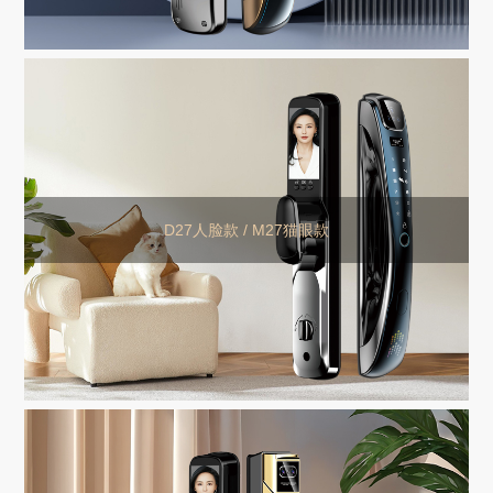
D27人脸款 / M27猫眼款